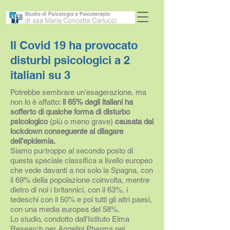
Il Covid 19 ha provocato
disturbi psicologici a 2
italiani su 3
Potrebbe sembrare un’esagerazione, ma
non lo è affatto:
il 65% degli italiani ha
sofferto di qualche forma di disturbo
psicologico
(più o meno grave)
causata dal
lockdown conseguente al dilagare
dell’epidemia.
Siamo purtroppo al secondo posto di
questa speciale classifica a livello europeo
che vede davanti a noi solo la Spagna, con
il 69% della popolazione coinvolta, mentre
dietro di noi i britannici, con il 63%, i
tedeschi con il 50% e poi tutti gli altri paesi,
con una media europea del 58%.
Lo studio, condotto dall'Istituto Elma
Research per Angelini Pharma nei