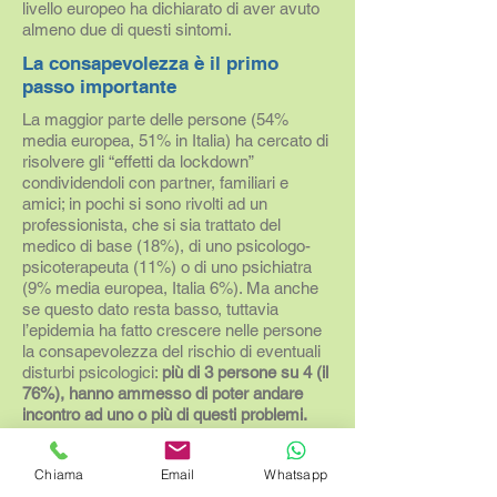
livello europeo ha dichiarato di aver avuto
almeno due di questi sintomi.
La consapevolezza è il primo
passo importante
La maggior parte delle persone (54%
media europea, 51% in Italia) ha cercato di
risolvere gli “effetti da lockdown”
condividendoli con partner, familiari e
amici; in pochi si sono rivolti ad un
professionista, che si sia trattato del
medico di base (18%), di uno psicologo-
psicoterapeuta (11%) o di uno psichiatra
(9% media europea, Italia 6%). Ma anche
se questo dato resta basso, tuttavia
l’epidemia ha fatto crescere nelle persone
la consapevolezza del rischio di eventuali
disturbi psicologici:
più di 3 persone su 4 (il
76%), hanno ammesso di poter andare
incontro ad uno o più di questi problemi.
In una situazione di questo genere
è quindi
Chiama
Email
Whatsapp
quanto mai importante e determinante al